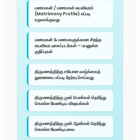
மணமகன் / மணமகள் சுயவிவரம்
(Matrimony Profile) எப்படி
உருவாக்குவது
மணமகன் & மணமகளுக்கான சிறந்த
சுயவிவர புகைப்படங்கள் – பயனுள்ள
குறிப்புகள்
திருமணத்திற்கு சரியான வாழ்க்கைத்
துணையை எப்படி தேர்வு செய்வது
திருமணத்திற்கு முன் பெண்கள் தெரிந்து
கொள்ள வேண்டிய விஷயங்கள்
திருமணத்திற்கு முன் ஆண்கள் தெரிந்து
கொள்ள வேண்டியவை